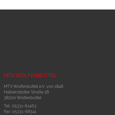
MTV WOLFENBÜTTEL
MTV Wolfenbüttel e.V. von 1848
Halberstädter Straße 1B
38300 Wolfenbüttel
Tel.: 05331-61463
Fax: 05331-68341