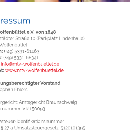
ressum
lfenbüttel e.V. von 1848
tädter Straße 1b (Parkplatz Lindenhalle)
Wolfenbüttel
n:
(+49) 5331-61463
:
(+49) 5331-68341
info@mtv-wolfenbuettel.de
t:
www.mtv-wolfenbuettel.de
tungsberechtigter Vorstand:
tephan Ehlers
ergericht: Amtsgericht Braunschweig
ernummer: VR 150093
steuer-Identifikationsnummer
§ 27 a Umsatzsteuergesetz: 5120101395