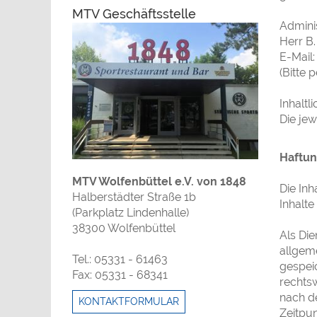
MTV Geschäftsstelle
Admini
Herr B
E-Mail:
(Bitte 
Inhaltl
Die je
Haftun
MTV Wolfenbüttel e.V. von 1848
Die Inh
Halberstädter Straße 1b
Inhalt
(Parkplatz Lindenhalle)
38300 Wolfenbüttel
Als Die
allgeme
Tel.: 05331 - 61463
gespei
Fax: 05331 - 68341
rechtsw
nach de
KONTAKTFORMULAR
Zeitpu