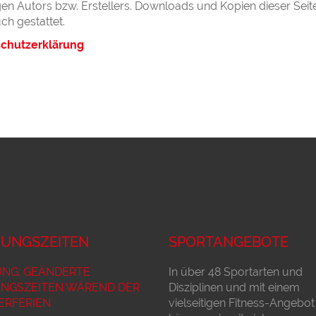
gen Autors bzw. Erstellers. Downloads und Kopien dieser Seite
h gestattet.
chutzerklärung
UNGSZEITEN
SPORTANGEBOTE
NG: GEÄNDERTE
In über 48 Sportarten und
NGSZEITEN WÄREND DER
Disziplinen und mit einem
RFERIEN
vielseitigen Fitness-Angebot