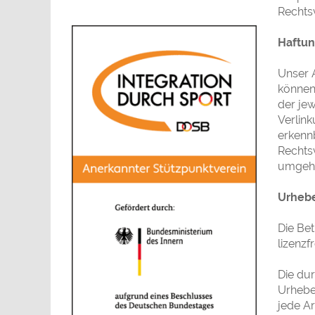
Rechts
Haftun
Unser A
können 
der jew
Verlink
erkennb
Rechts
umgehe
Urhebe
Die Bet
lizenzf
Die dur
Urheber
jede A