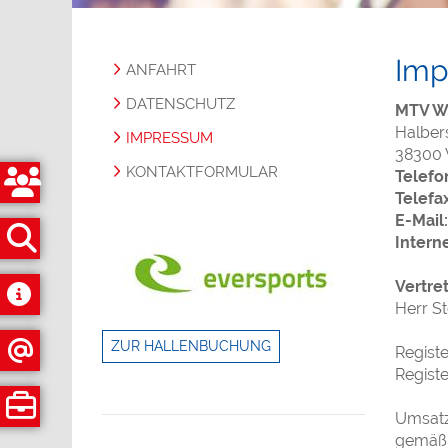
Imp
ANFAHRT
DATENSCHUTZ
MTV Wo
Halbers
IMPRESSUM
38300 
KONTAKTFORMULAR
Telefo
Telefax
E-Mail:
Interne
Vertre
Herr S
ZUR HALLENBUCHUNG
Regist
Regist
Umsatz
gemäß 