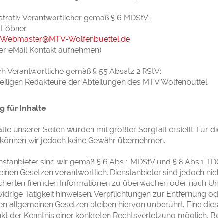
strativ Verantwortlicher gemäß § 6 MDStV:
. Löbner
Webmaster@MTV-Wolfenbuettel.de
per eMail Kontakt aufnehmen)
ich Verantwortliche gemäß § 55 Absatz 2 RStV:
weiligen Redakteure der Abteilungen des MTV Wolfenbüttel.
g für Inhalte
alte unserer Seiten wurden mit größter Sorgfalt erstellt. Für die
e können wir jedoch keine Gewähr übernehmen.
nstanbieter sind wir gemäß § 6 Abs.1 MDStV und § 8 Abs.1 TDG
inen Gesetzen verantwortlich. Dienstanbieter sind jedoch nich
cherten fremden Informationen zu überwachen oder nach Ums
idrige Tätigkeit hinweisen. Verpflichtungen zur Entfernung 
n allgemeinen Gesetzen bleiben hiervon unberührt. Eine die
nkt der Kenntnis einer konkreten Rechtsverletzung möglich.