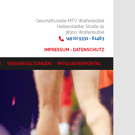
Geschäftsstelle MTV Wolfenbüttel
Halberstädter Straße 1b
38300 Wolfenbüttel
+49 (0) 5331 - 61463
IMPRESSUM
-
DATENSCHUTZ
E
VERANSTALTUNGEN
MITGLIEDERPORTAL