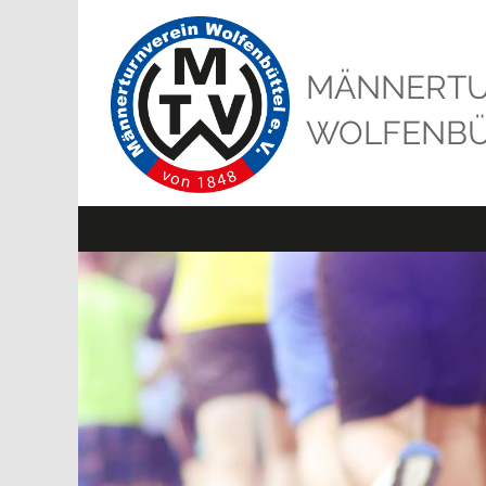
MÄNNERTU
WOLFENBÜT