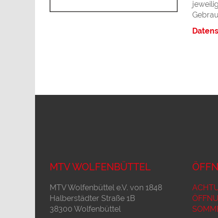
jeweili
Gebrauc
Datens
MTV WOLFENBÜTTEL
ÖFFN
MTV Wolfenbüttel e.V. von 1848
ACHTU
Halberstädter Straße 1B
ÖFFNU
38300 Wolfenbüttel
SOMME