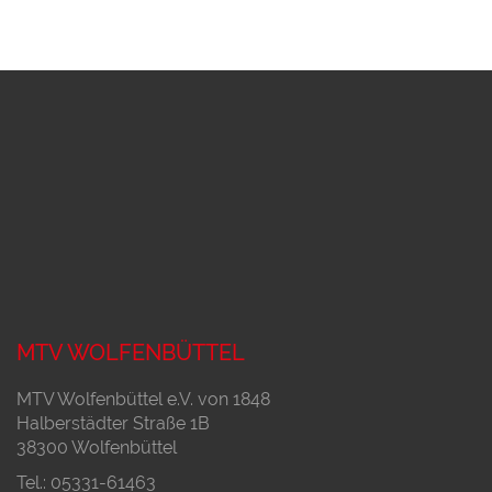
MTV WOLFENBÜTTEL
MTV Wolfenbüttel e.V. von 1848
Halberstädter Straße 1B
38300 Wolfenbüttel
Tel.: 05331-61463