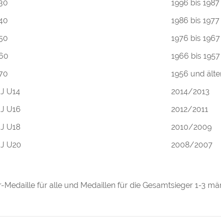
30
1996 bis 1987
40
1986 bis 1977
50
1976 bis 1967
60
1966 bis 1957
70
1956 und älte
J U14
2014/2013
J U16
2012/2011
J U18
2010/2009
J U20
2008/2007
r-Medaille für alle und Medaillen für die Gesamtsieger 1-3 mä