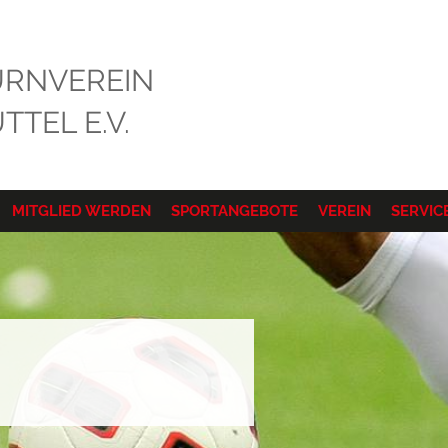
RNVEREIN
TEL E.V.
MITGLIED WERDEN
SPORTANGEBOTE
VEREIN
SERVIC