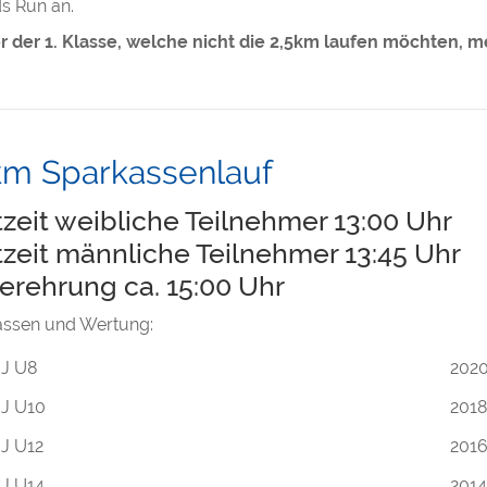
s Run an.
r der 1. Klasse, welche nicht die 2,5km laufen möchten, m
km Sparkassenlauf
tzeit weibliche Teilnehmer 13:00 Uhr
tzeit männliche Teilnehmer 13:45 Uhr
erehrung ca. 15:00 Uhr
lassen und Wertung:
J U8
202
J U10
201
J U12
201
J U14
201