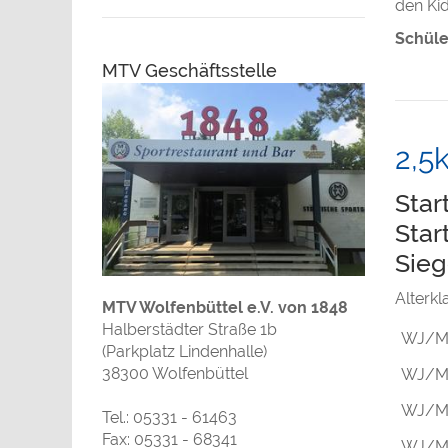
den Kid
Schüle
MTV Geschäftsstelle
2,5
Star
Star
Sieg
Alterk
MTV Wolfenbüttel e.V. von 1848
Halberstädter Straße 1b
WJ/M
(Parkplatz Lindenhalle)
38300 Wolfenbüttel
WJ/M
WJ/M
Tel.: 05331 - 61463
Fax: 05331 - 68341
WJ/M