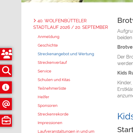
Brot
40. WOLFENBÜTTELER
STADTLAUF 2026 / 20. SEPTEMBER
Aufgrun
Anmeldung
beiden 
Geschichte
Brotve
Streckenangebot und Wertung
Der Bro
Streckenverlauf
werde
Service
Kids R
Schulen und Kitas
Kinder,
Teilnehmerliste
Erstklä
anzum
Helfer
Sponsoren
Kid
Streckenrekorde
Impressionen
Star
Laufveranstaltungen in und um