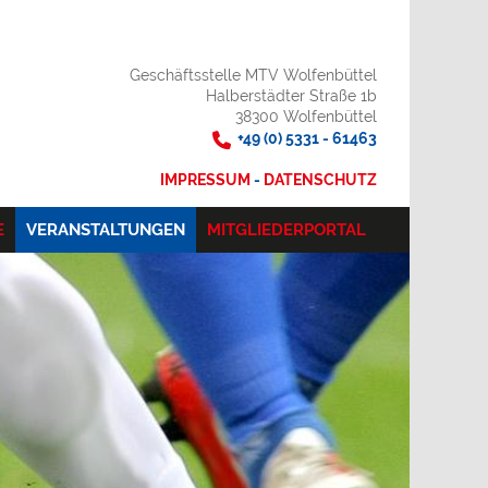
Geschäftsstelle MTV Wolfenbüttel
Halberstädter Straße 1b
38300 Wolfenbüttel
+49 (0) 5331 - 61463
IMPRESSUM
-
DATENSCHUTZ
E
VERANSTALTUNGEN
MITGLIEDERPORTAL
T