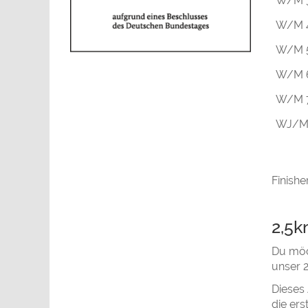
W/M 
W/M 
W/M 
W/M 
W/M 
WJ/M
Finishe
2,5k
Du möch
unser 2
Dieses 
die er