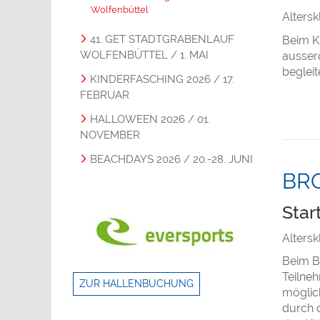
Wolfenbüttel
Alters
41. GET STADTGRABENLAUF
Beim Ki
WOLFENBÜTTEL / 1. MAI
ausser
begleit
KINDERFASCHING 2026 / 17.
FEBRUAR
HALLOWEEN 2026 / 01.
NOVEMBER
BEACHDAYS 2026 / 20.-28. JUNI
BRO
Star
Alters
Beim Br
Teilne
ZUR HALLENBUCHUNG
möglich
durch d