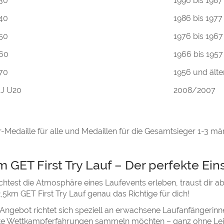
30
1996 bis 1987
40
1986 bis 1977
50
1976 bis 1967
60
1966 bis 1957
70
1956 und älte
J U20
2008/2007
r-Medaille für alle und Medaillen für die Gesamtsieger 1-3 mä
m GET First Try Lauf – Der perfekte Ein
test die Atmosphäre eines Laufevents erleben, traust dir abe
,5km GET First Try Lauf genau das Richtige für dich!
Angebot richtet sich speziell an erwachsene Laufanfängerin
ste Wettkampferfahrungen sammeln möchten – ganz ohne Leis