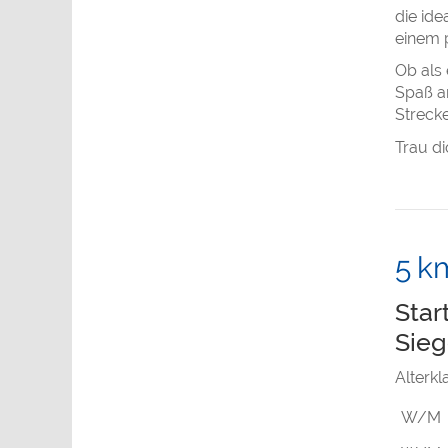
die ide
einem p
Ob als 
Spaß am
Strecke
Trau di
5 k
Star
Sieg
Alterk
W/M