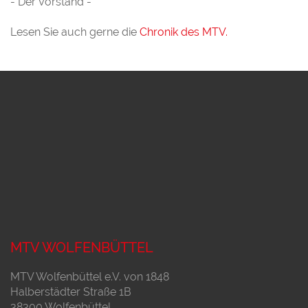
- Der Vorstand -
Lesen Sie auch gerne die
Chronik des MTV.
MTV WOLFENBÜTTEL
MTV Wolfenbüttel e.V. von 1848
Halberstädter Straße 1B
38300 Wolfenbüttel