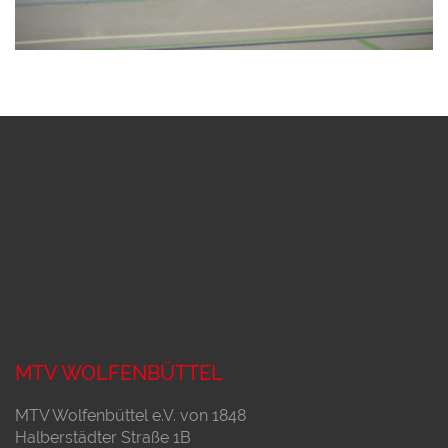
MTV WOLFENBÜTTEL
MTV Wolfenbüttel e.V. von 1848
Halberstädter Straße 1B