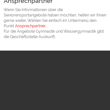
Ansprechpartner
Wenn Sie Informationen über die
Seniorensportangebote haben möchten, helfen wir Ihnen
gerne weiter. Wählen Sie einfach im Untermenü den
Punkt
Ansprechpartner
.
Für die Angebote Gymnastik und Wassergymnastik gibt
die Geschäftsstelle Auskunft.