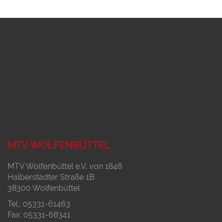
MTV WOLFENBÜTTEL
MTV Wolfenbüttel e.V. von 1848
Halberstädter Straße 1B
38300 Wolfenbüttel
Tel.: 05331-61463
Fax: 05331-68341