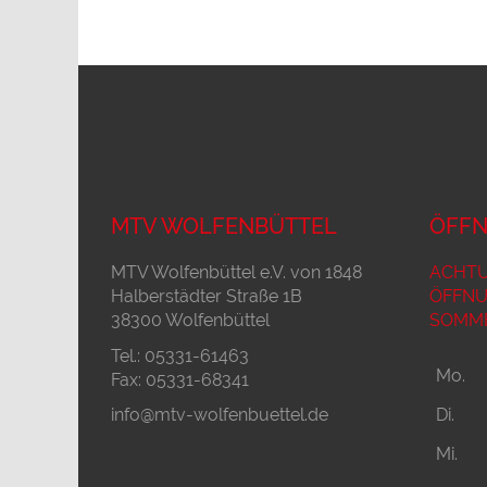
MTV WOLFENBÜTTEL
ÖFFN
MTV Wolfenbüttel e.V. von 1848
ACHTU
Halberstädter Straße 1B
ÖFFNU
38300 Wolfenbüttel
SOMME
Tel.: 05331-61463
Mo.
Fax: 05331-68341
info@mtv-wolfenbuettel.de
Di.
Mi.