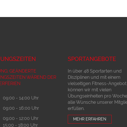
UNGSZEITEN
SPORTANGEBOTE
NG: GEÄNDERTE
In über 48 Sportarten und
NGSZEITEN WÄREND DER
Disziplinen und mit einem
RFERIEN
vielseitigen Fitness-Angebot
können wir mit vielen
Übungseinheiten pro Woche 
09:00 - 14:00 Uhr
alle Wünsche unserer Mitgli
09:00 - 16:00 Uhr
erfüllen.
09:00 - 12:00 Uhr
MEHR ERFAHREN
15:00 - 18:00 Uhr