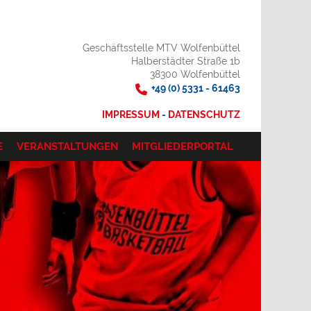
Geschäftsstelle MTV Wolfenbüttel
Halberstädter Straße 1b
38300 Wolfenbüttel
+49 (0) 5331 - 61463
IMPRESSUM
-
DATENSCHUTZ
E
VERANSTALTUNGEN
MITGLIEDERPORTAL