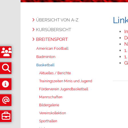
Lin
ÜBERSICHT VON A-Z
KURSÜBERSICHT
I
D
BREITENSPORT
N
American Football
1
1
Badminton
G
Basketball
Aktuelles / Berichte
Trainingszeiten Minis und Jugend
Förderverein Jugendbasketball
Mannschaften
Bildergalerie
Vereinskollektion
Sporthallen