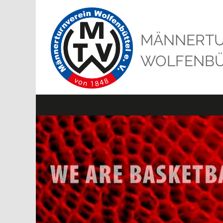
MÄNNERTU
WOLFENBÜT