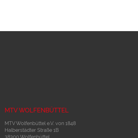
MTV WOLFENBÜTTEL
MTV Wolfenbüttel e.V. von 1848
Halberstädter Straße 1B
38300 Wolfenbüttel