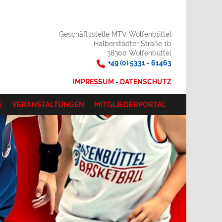
Geschäftsstelle MTV Wolfenbüttel
Halberstädter Straße 1b
38300 Wolfenbüttel
+49 (0) 5331 - 61463
IMPRESSUM
-
DATENSCHUTZ
E
VERANSTALTUNGEN
MITGLIEDERPORTAL