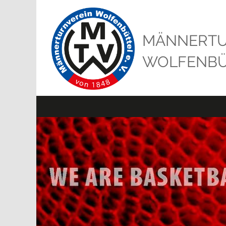
MÄNNERTU
WOLFENBÜT