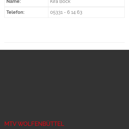
Name:
Kira Bock
Telefon:
05331 - 6 14 63
MTV WOLFENBÜTTEL