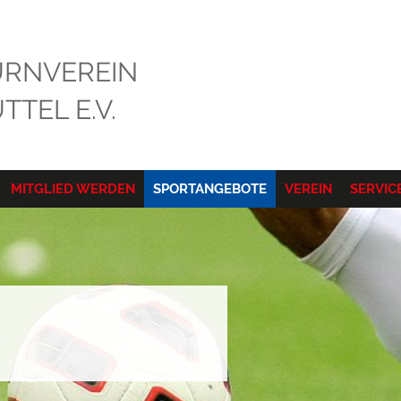
RNVEREIN
TEL E.V.
MITGLIED WERDEN
SPORTANGEBOTE
VEREIN
SERVIC