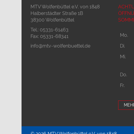
MTV Wolfenbüttel e.V. von 1848
ACHTU
Halberstädter Straße 1B
ÖFFNU
38300 Wolfenbüttel
SOMME
Tel.: 05331-61463
Mo.
Fax: 05331-68341
info@mtv-wolfenbuettel.de
Di.
Mi.
Do.
Fr.
MEH
© 2026 MTV Wolfenbüttel e.V. von 1848