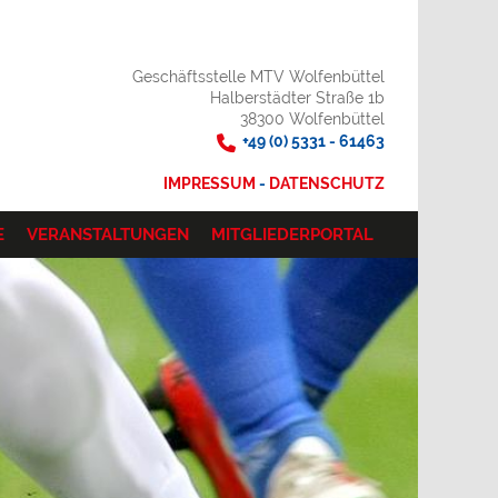
Geschäftsstelle MTV Wolfenbüttel
Halberstädter Straße 1b
38300 Wolfenbüttel
+49 (0) 5331 - 61463
IMPRESSUM
-
DATENSCHUTZ
E
VERANSTALTUNGEN
MITGLIEDERPORTAL