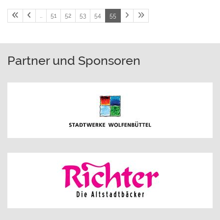
…
51
52
53
54
55
Partner und Sponsoren