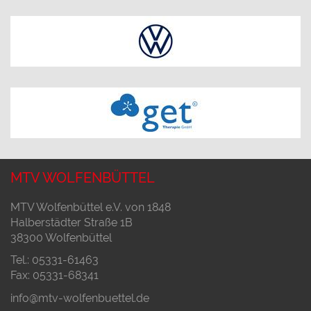
MTV WOLFENBÜTTEL
MTV Wolfenbüttel e.V. von 1848
Halberstädter Straße 1B
38300 Wolfenbüttel
Tel.: 05331-61463
Fax: 05331-68341
info@mtv-wolfenbuettel.de